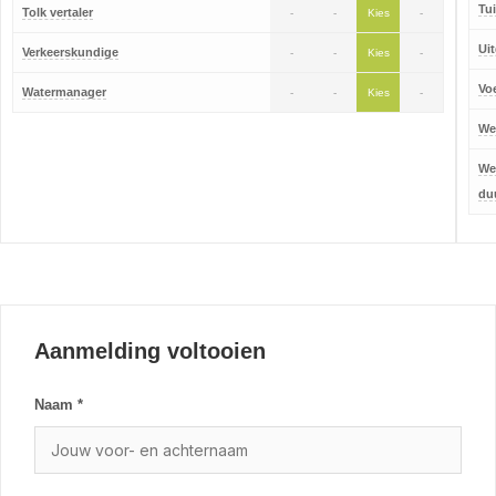
Tu
Tolk vertaler
-
-
Kies
-
Ui
Verkeerskundige
-
-
Kies
-
Vo
Watermanager
-
-
Kies
-
We
We
du
Aanmelding voltooien
Naam *